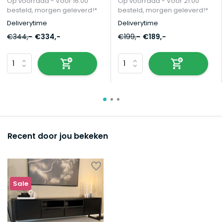
Op voorraad - Vóór 16:00
Op voorraad - Vóór 21:00
besteld, morgen geleverd!*
besteld, morgen geleverd!*
Deliverytime
Deliverytime
€344,-
€334,-
€199,-
€189,-
Recent door jou bekeken
Sale