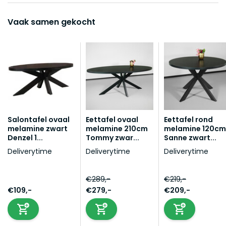
Vaak samen gekocht
Salontafel ovaal
Eettafel ovaal
Eettafel rond
melamine zwart
melamine 210cm
melamine 120cm
Denzel 1...
Tommy zwar...
Sanne zwart...
Deliverytime
Deliverytime
Deliverytime
€289,-
€219,-
€109,-
€279,-
€209,-