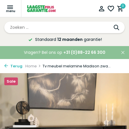
0
Altijd de laagste
prijsgarantie!
Vragen? Bel ons op
+31 (0)88-22 66 300
Terug
Home
Tv meubel melamine Madison zwa...
Sale