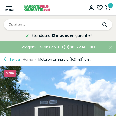
0
Altijd de laagste
prijsgarantie!
Vragen? Bel ons op
+31 (0)88-22 66 300
Terug
Home
Metalen tuinhuisje (9,3 m3) an...
Sale