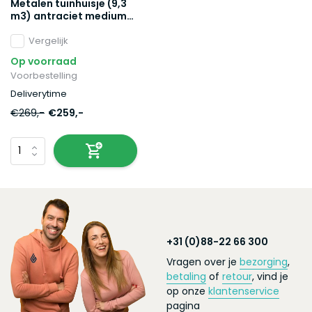
Metalen tuinhuisje (9,3
m3) antraciet medium
berging schuur HxBxD:
179x258x207cm
Vergelijk
Op voorraad
Voorbestelling
Deliverytime
€269,-
€259,-
+31 (0)88-22 66 300
Vragen over je
bezorging
,
betaling
of
retour
, vind je
op onze
klantenservice
pagina