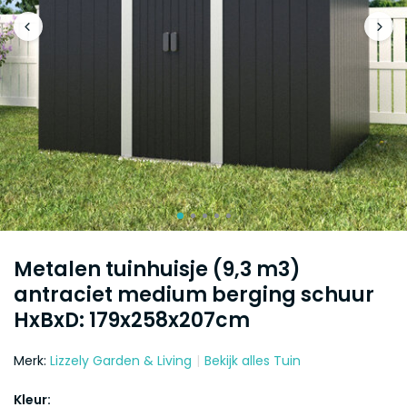
Metalen tuinhuisje (9,3 m3)
antraciet medium berging schuur
HxBxD: 179x258x207cm
Merk:
Lizzely Garden & Living
Bekijk alles Tuin
Kleur: