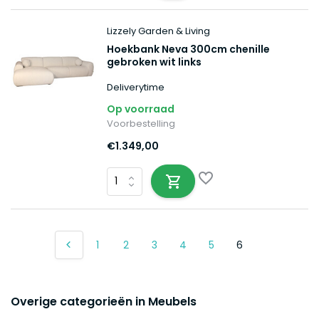
Lizzely Garden & Living
Hoekbank Neva 300cm chenille
gebroken wit links
Deliverytime
Op voorraad
Voorbestelling
€1.349,00
1
2
3
4
5
6
Overige categorieën in Meubels