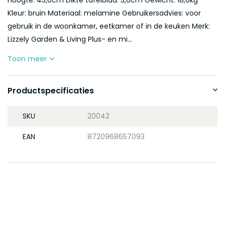
Hoogte: 45,0cm Dikte tafelblad: 3,0cm Gewicht: 18,0kg
Kleur: bruin Materiaal: melamine Gebruikersadvies: voor
gebruik in de woonkamer, eetkamer of in de keuken Merk:
Lizzely Garden & Living Plus- en mi...
Toon meer
Productspecificaties
SKU
20042
EAN
8720968657093