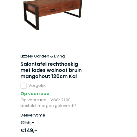
Lizzely Garden & Living
Salontafel rechthoekig
met lades walnoot bruin
mangohout 120cm Kai
Vergelijk
Op voorraad
Op voorraad - Vóór 21:00
besteld, morgen geleverd!*
Deliverytime
€159,-
€149,-