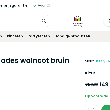
Vóór
21:00
besteld,
morgen
geleverd!*
Standaard
12 maan
in
Kinderen
Partytenten
Handige producten
lades walnoot bruin
Merk:
Lizzely G
Kleur:
149
€159,00
Op voorraad -