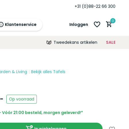
den
garantie!
+31 (0)88-22 66 300
0
Klantenservice
Inloggen
Tweedekans artikelen
SALE
21:00
morgen
12 maanden
prijsgarantie!
arden & Living
Bekijk alles Tafels
Account aanmaken
Account aanmaken
,-
Op voorraad
 Vóór 21:00 besteld, morgen geleverd!*
In winkelwagen