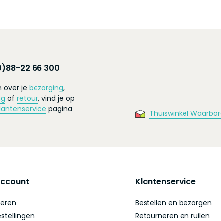
0)88-22 66 300
 over je
bezorging
,
ng
of
retour
, vind je op
lantenservice
pagina
Thuiswinkel Waarbor
account
Klantenservice
reren
Bestellen en bezorgen
estellingen
Retourneren en ruilen