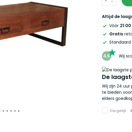
Altijd de laag
Vóór
21:00
Gratis
reto
Standaard
4,5
Wij s
De laagst
Wij zijn 24 uu
te bieden voor
elders goedkop
Vergelijk