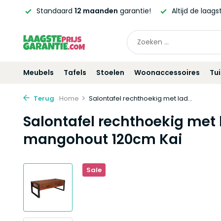
12 maanden
garantie!
Altijd de laagste
prijsgarantie!
Meubels
Tafels
Stoelen
Woonaccessoires
Tu
Terug
Home
Salontafel rechthoekig met lad...
Salontafel rechthoekig met 
mangohout 120cm Kai
Sale