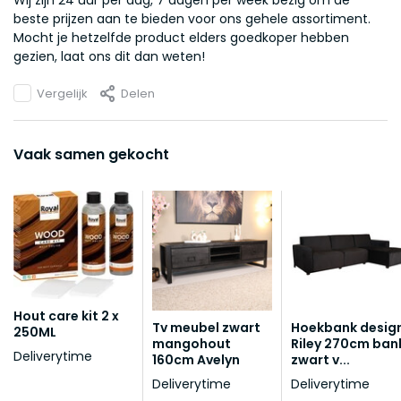
Wij zijn 24 uur per dag, 7 dagen per week bezig om de
beste prijzen aan te bieden voor ons gehele assortiment.
Mocht je hetzelfde product elders goedkoper hebben
gezien, laat ons dit dan weten!
Vergelijk
Delen
Vaak samen gekocht
Hout care kit 2 x
Tv meubel zwart
Hoekbank desig
250ML
mangohout
Riley 270cm ban
Deliverytime
160cm Avelyn
zwart v...
Deliverytime
Deliverytime