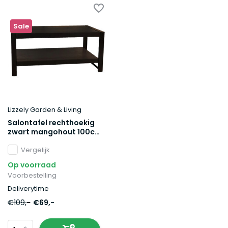
Sale
Lizzely Garden & Living
Salontafel rechthoekig
zwart mangohout 100cm
Lotus
Vergelijk
Op voorraad
Voorbestelling
Deliverytime
€109,-
€69,-