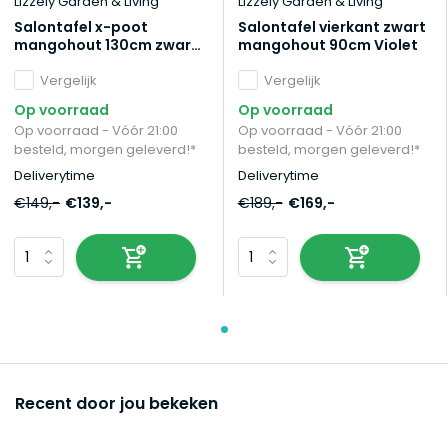
Lizzely Garden & Living
Lizzely Garden & Living
Salontafel x-poot
Salontafel vierkant zwart
mangohout 130cm zwart
mangohout 90cm Violet
Pato
Vergelijk
Vergelijk
Op voorraad
Op voorraad
Op voorraad - Vóór 21:00
Op voorraad - Vóór 21:00
besteld, morgen geleverd!*
besteld, morgen geleverd!*
Deliverytime
Deliverytime
€149,-
€139,-
€189,-
€169,-
Recent door jou bekeken