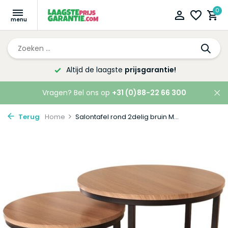
0
Altijd de laagste
prijsgarantie!
Vragen? Bel ons op
+31 (0)88-22 66 300
Terug
Home
Salontafel rond 2delig bruin M...