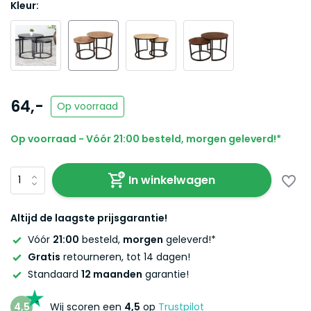
Kleur:
64,-
Op voorraad
Op voorraad - Vóór 21:00 besteld, morgen geleverd!*
In winkelwagen
Altijd de laagste prijsgarantie!
Vóór
21:00
besteld,
morgen
geleverd!*
Gratis
retourneren, tot 14 dagen!
Standaard
12 maanden
garantie!
4,5
Wij scoren een
4,5
op
Trustpilot