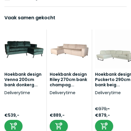
Vaak samen gekocht
Hoekbank design
Hoekbank design
Hoekbank desig
Venna 200cm
Riley 270cm bank
Puckerto 290cm
bank donkerg...
champag...
bank beig...
Deliverytime
Deliverytime
Deliverytime
€979,-
€539,-
€889,-
€879,-