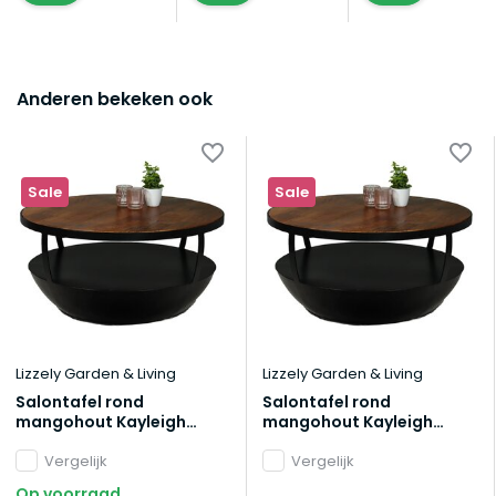
Anderen bekeken ook
Sale
Sale
Lizzely Garden & Living
Lizzely Garden & Living
Salontafel rond
Salontafel rond
mangohout Kayleigh
mangohout Kayleigh
80x80 bruin side table
80x80 bruin side table
industrieel bijzettafel
Vergelijk
industrieel bijzettafel
Vergelijk
mango hout
mango hout
Op voorraad