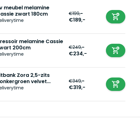
v meubel melamine
€199,-
assie zwart 180cm
€189,-
eliverytime
ressoir melamine Cassie
€249,-
wart 200cm
€234,-
eliverytime
itbank Zora 2,5-zits
€349,-
onkergroen velvet...
€319,-
eliverytime