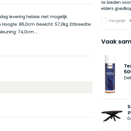
te bieden voor
elders goedkop
ag levering helaas niet mogelijk.
Vergelijk
m Hoogte: 86,0cm Gewicht: 57,0kg Zitbreedte:
euning: 74,0cm ...
Vaak sam
Te
50
Del
S
z
D