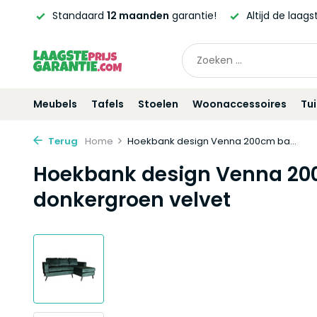
ntie!
Altijd de laagste
prijsgarantie!
Vóór
21:00
beste
Meubels
Tafels
Stoelen
Woonaccessoires
Tu
Terug
Home
Hoekbank design Venna 200cm ba...
Hoekbank design Venna 2
donkergroen velvet