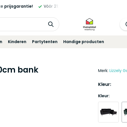
ld,
morgen
geleverd!*
Standaard
12 maanden
garantie!
in
Kinderen
Partytenten
Handige producten
00cm bank
Merk:
Lizzely G
Kleur:
Kleur: