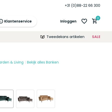
+31 (0)88-22 66 300
0
Klantenservice
Inloggen
Tweedekans artikelen
SALE
21:00
morgen
12 maanden
prijsgarantie!
arden & Living
Bekijk alles Banken
Account aanmaken
Account aanmaken