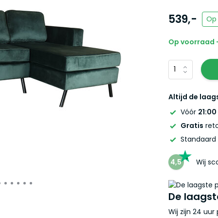
539,-
Op 
Op voorraad -
Altijd de laag
Vóór
21:00
Gratis
reto
Standaard
4,5
Wij s
De laagst
Wij zijn 24 uu