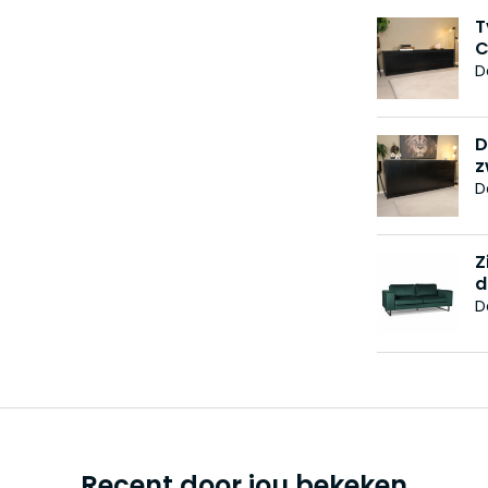
T
C
D
D
z
D
Z
d
D
Recent door jou bekeken