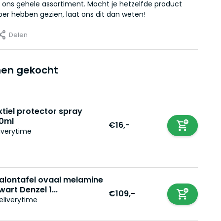
 ons gehele assortiment. Mocht je hetzelfde product
er hebben gezien, laat ons dit dan weten!
Delen
en gekocht
xtiel protector spray
0ml
€16,-
iverytime
alontafel ovaal melamine
wart Denzel 1...
€109,-
eliverytime