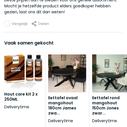
beste prijzen aan te bieden voor ons gehele assortiment.
Mocht je hetzelfde product elders goedkoper hebben
gezien, laat ons dit dan weten!
Vergelijk
Delen
Vaak samen gekocht
Hout care kit 2 x
Eettafel ovaal
Eettafel rond
250ML
mangohout
mangohout
Deliverytime
180cm James
150cm Jones
zwa...
zwar...
Deliverytime
Deliverytime