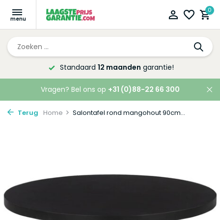
0
Altijd de laagste
prijsgarantie!
Vragen? Bel ons op
+31 (0)88-22 66 300
Terug
Home
Salontafel rond mangohout 90cm...