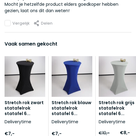
Mocht je hetzelfde product elders goedkoper hebben
gezien, laat ons dit dan weten!
Vergelijk
Delen
Vaak samen gekocht
Stretch rok zwart
Stretch rok blauw
Stretch rok grijs
statafelrok
statafelrok
statafelrok
statafel 6...
statafel 6...
statafel 6...
Deliverytime
Deliverytime
Deliverytime
€8,-
€10,-
€7,-
€7,-