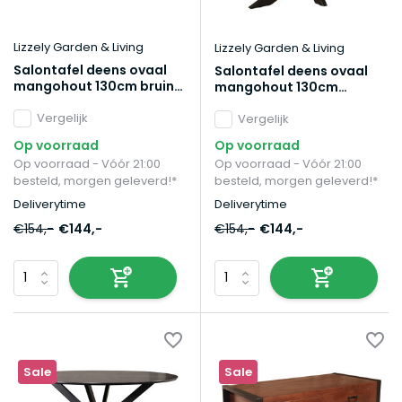
Lizzely Garden & Living
Lizzely Garden & Living
Salontafel deens ovaal
Salontafel deens ovaal
mangohout 130cm bruin
mangohout 130cm
Livy
walnoot Livy
Vergelijk
Vergelijk
Op voorraad
Op voorraad
Op voorraad - Vóór 21:00
Op voorraad - Vóór 21:00
besteld, morgen geleverd!*
besteld, morgen geleverd!*
Deliverytime
Deliverytime
€154,-
€144,-
€154,-
€144,-
Sale
Sale