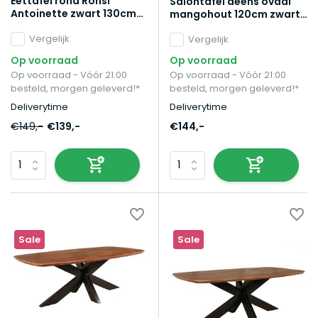
Eettafel rond Ronsi
Salontafel deens ovaal
Antoinette zwart 130cm
mangohout 120cm zwart
ronde tafel
Livy
Vergelijk
Vergelijk
Op voorraad
Op voorraad
Op voorraad - Vóór 21:00
Op voorraad - Vóór 21:00
besteld, morgen geleverd!*
besteld, morgen geleverd!*
Deliverytime
Deliverytime
€149,-
€139,-
€144,-
Sale
Sale