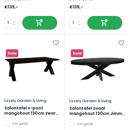
€139,-
€139,-
Sale
Sale
Lizzely Garden & Living
Lizzely Garden & Living
Salontafel x-poot
Salontafel ovaal
mangohout 130cm zwart
mangohout 130cm Jimmy
Pato
zwart
Vergelijk
Vergelijk