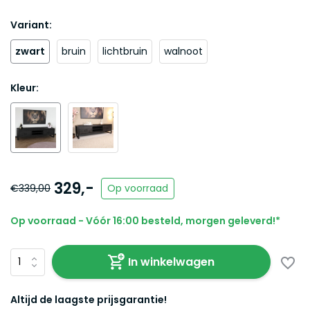
Variant:
zwart
bruin
lichtbruin
walnoot
Kleur:
329,-
€339,00
Op voorraad
Op voorraad - Vóór 16:00 besteld, morgen geleverd!*
In winkelwagen
Altijd de laagste prijsgarantie!