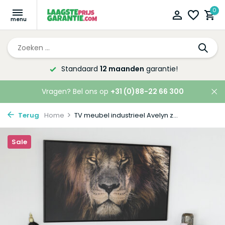
0
Altijd de laagste
prijsgarantie!
Vragen? Bel ons op
+31 (0)88-22 66 300
Terug
Home
TV meubel industrieel Avelyn z...
Sale