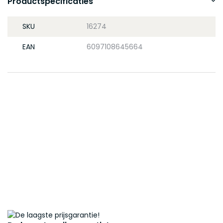
Productspecificaties
SKU
16274
EAN
6097108645664