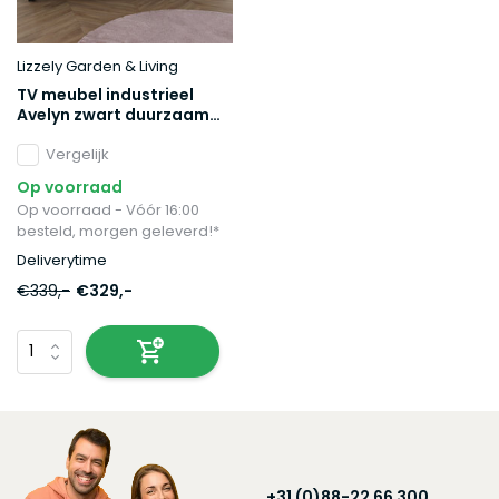
Lizzely Garden & Living
TV meubel industrieel
Avelyn zwart duurzaam
mangohout 180cm lengte
mango
Vergelijk
Op voorraad
Op voorraad - Vóór 16:00
besteld, morgen geleverd!*
Deliverytime
€339,-
€329,-
+31 (0)88-22 66 300