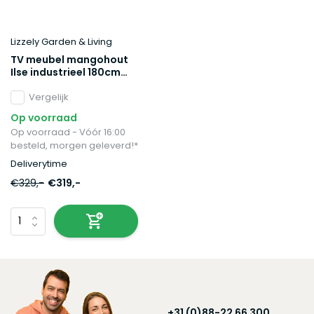
Lizzely Garden & Living
TV meubel mangohout
Ilse industrieel 180cm
duurzaam massief hout
mango
Vergelijk
Op voorraad
Op voorraad - Vóór 16:00
besteld, morgen geleverd!*
Deliverytime
€329,-
€319,-
+31 (0)88-22 66 300