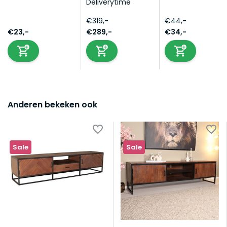
Deliverytime
€319,-
€44,-
€23,-
€289,-
€34,-
Anderen bekeken ook
Sale
Sale