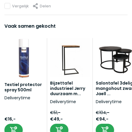
Vergelijk
Delen
Vaak samen gekocht
Bijzettafel
Salontafel 3deli
Textiel protector
industrieel Jerry
mangohout zwa
spray 500ml
duurzaam m...
Jaell ...
Deliverytime
Deliverytime
Deliverytime
€51,-
€104,-
€16,-
€49,-
€94,-