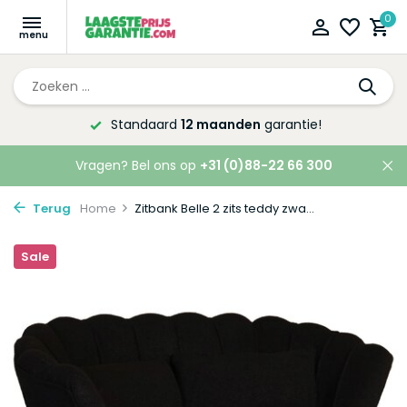
0
Standaard
12 maanden
garantie!
Vragen? Bel ons op
+31 (0)88-22 66 300
Terug
Home
Zitbank Belle 2 zits teddy zwa...
Sale