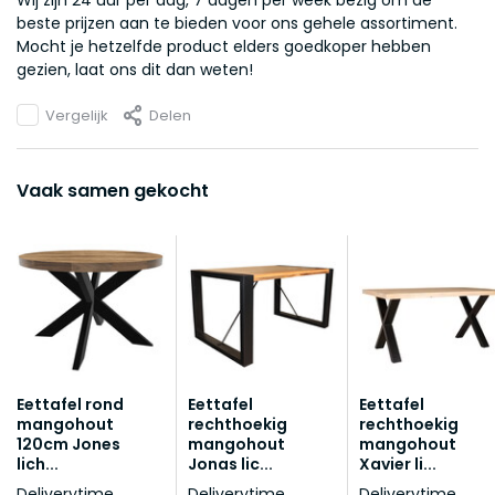
Wij zijn 24 uur per dag, 7 dagen per week bezig om de
beste prijzen aan te bieden voor ons gehele assortiment.
Mocht je hetzelfde product elders goedkoper hebben
gezien, laat ons dit dan weten!
Vergelijk
Delen
Vaak samen gekocht
Eettafel rond
Eettafel
Eettafel
mangohout
rechthoekig
rechthoekig
120cm Jones
mangohout
mangohout
lich...
Jonas lic...
Xavier li...
Deliverytime
Deliverytime
Deliverytime