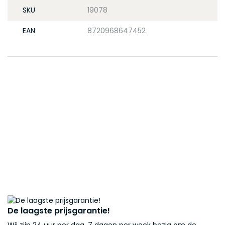
SKU
19078
EAN
8720968647452
De laagste prijsgarantie!