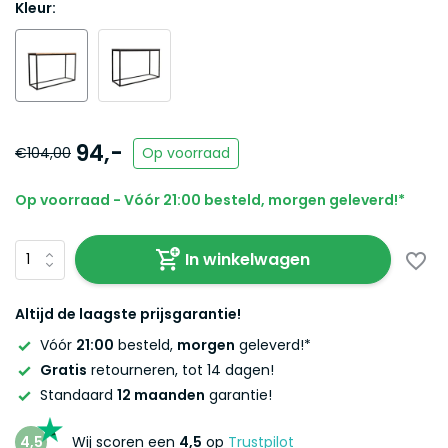
Kleur:
94,-
€104,00
Op voorraad
Op voorraad - Vóór 21:00 besteld, morgen geleverd!*
In winkelwagen
Altijd de laagste prijsgarantie!
Vóór
21:00
besteld,
morgen
geleverd!*
Gratis
retourneren, tot 14 dagen!
Standaard
12 maanden
garantie!
4,5
Wij scoren een
4,5
op
Trustpilot