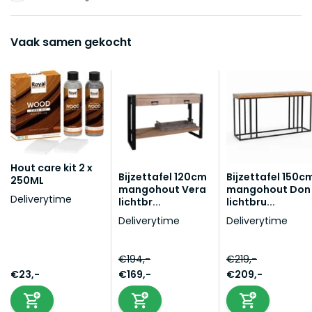
Vaak samen gekocht
Hout care kit 2 x
Bijzettafel 120cm
Bijzettafel 150c
250ML
mangohout Vera
mangohout Don
Deliverytime
lichtbr...
lichtbru...
Deliverytime
Deliverytime
€194,-
€219,-
€23,-
€169,-
€209,-