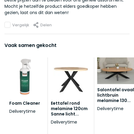
beste prijzen aan te bieden voor ons gehele assortiment.
Mocht je hetzelfde product elders goedkoper hebben
gezien, laat ons dit dan weten!
Vergelijk
Delen
Vaak samen gekocht
Salontafel ovaal
lichtbruin
melamine 130...
Foam Cleaner
Eettafel rond
melamine 120cm
Deliverytime
Deliverytime
Sanne licht...
Deliverytime