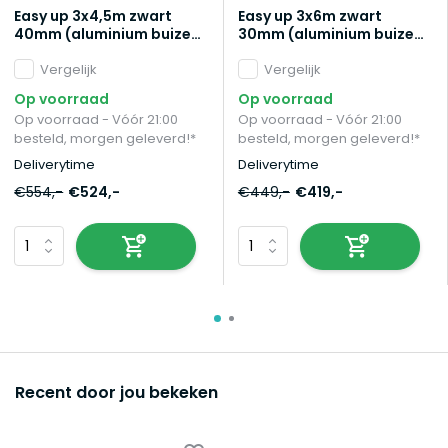
Easy up 3x4,5m zwart
Easy up 3x6m zwart
40mm (aluminium buizen)
30mm (aluminium buizen)
semi prof partytent
zonder zijwanden semi
opvouwbaar
Vergelijk
prof partytent
Vergelijk
opvouwbaar
Op voorraad
Op voorraad
Op voorraad - Vóór 21:00
Op voorraad - Vóór 21:00
besteld, morgen geleverd!*
besteld, morgen geleverd!*
Deliverytime
Deliverytime
€554,-
€524,-
€449,-
€419,-
Recent door jou bekeken