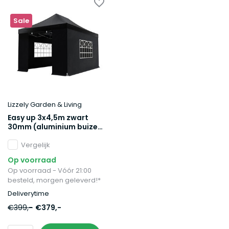
Sale
Lizzely Garden & Living
Easy up 3x4,5m zwart
30mm (aluminium buizen)
semi prof partytent
opvouwbaar
Vergelijk
Op voorraad
Op voorraad - Vóór 21:00
besteld, morgen geleverd!*
Deliverytime
€399,-
€379,-