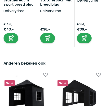
Statafel 80cm
Statafel 80cm wit
Deliverytime
zwart breed blad
breed blad
Deliverytime
Deliverytime
€44,-
€44,-
€43,-
€36,-
€39,-
Anderen bekeken ook
Sale
Sale