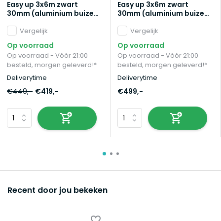
Easy up 3x6m zwart
Easy up 3x6m zwart
30mm (aluminium buizen)
30mm (aluminium buizen)
zonder zijwanden semi
semi prof partytent
prof partytent
Vergelijk
opvouwbaar
Vergelijk
opvouwbaar
Op voorraad
Op voorraad
Op voorraad - Vóór 21:00
Op voorraad - Vóór 21:00
besteld, morgen geleverd!*
besteld, morgen geleverd!*
Deliverytime
Deliverytime
€449,-
€419,-
€499,-
Recent door jou bekeken