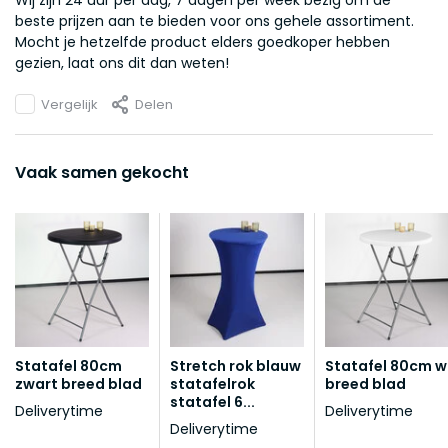
Wij zijn 24 uur per dag, 7 dagen per week bezig om de
beste prijzen aan te bieden voor ons gehele assortiment.
Mocht je hetzelfde product elders goedkoper hebben
gezien, laat ons dit dan weten!
Vergelijk
Delen
Vaak samen gekocht
Statafel 80cm
Stretch rok blauw
Statafel 80cm w
zwart breed blad
statafelrok
breed blad
statafel 6...
Deliverytime
Deliverytime
Deliverytime