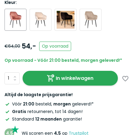
Kleur:
54,-
€64,00
Op voorraad
Op voorraad - Vóór 21:00 besteld, morgen geleverd!*
In winkelwagen
Altijd de laagste prijsgarantie!
Vóór
21:00
besteld,
morgen
geleverd!*
Gratis
retourneren, tot 14 dagen!
Standaard
12 maanden
garantie!
4,5
Wij scoren een
4,5
op
Trustpilot