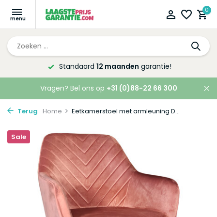
0
Altijd de laagste
prijsgarantie!
Vragen? Bel ons op
+31 (0)88-22 66 300
Terug
Home
Eetkamerstoel met armleuning D...
Sale