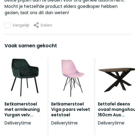
beste prijzen aan te bieden voor ons gehele assortiment.
Mocht je hetzelfde product elders goedkoper hebben
gezien, laat ons dit dan weten!
Vergelijk
Delen
Vaak samen gekocht
Eetkamerstoel
Eetkamerstoel
Eettafel deens
met armleuning
Viga paars velvet
ovaal mangoho
Yurgan velv...
eetstoel
160cm Aus...
Deliverytime
Deliverytime
Deliverytime