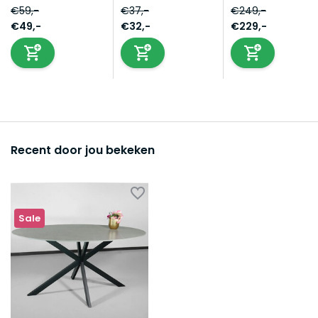
€59,-
€37,-
€249,-
€49,-
€32,-
€229,-
Recent door jou bekeken
Sale