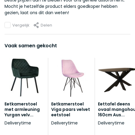
beste prijzen aan te bieden voor ons gehele assortiment.
Mocht je hetzelfde product elders goedkoper hebben
gezien, laat ons dit dan weten!
Vergelijk
Delen
Vaak samen gekocht
Eetkamerstoel
Eetkamerstoel
Eettafel deens
met armleuning
Viga paars velvet
ovaal mangoho
Yurgan velv...
eetstoel
160cm Aus...
Deliverytime
Deliverytime
Deliverytime