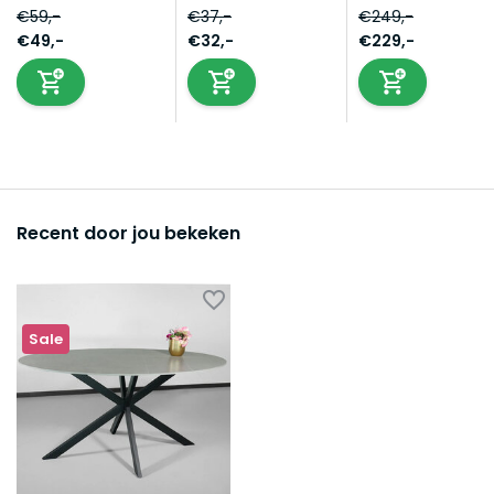
€59,-
€37,-
€249,-
€49,-
€32,-
€229,-
Recent door jou bekeken
Sale