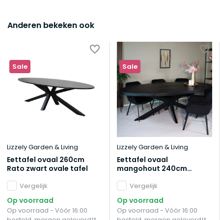
Anderen bekeken ook
Sale
Sale
Lizzely Garden & Living
Lizzely Garden & Living
Eettafel ovaal 260cm
Eettafel ovaal
Rato zwart ovale tafel
mangohout 240cm
James zwart ovale
Vergelijk
industriële tafel
Vergelijk
duurzaam mango
Op voorraad
Op voorraad
eetkamertafel
Op voorraad - Vóór 16:00
Op voorraad - Vóór 16:00
besteld, morgen geleverd!*
besteld, morgen geleverd!*