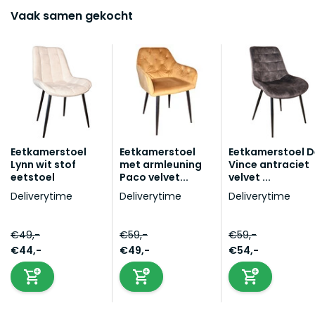
Vaak samen gekocht
Eetkamerstoel
Eetkamerstoel
Eetkamerstoel D
Lynn wit stof
met armleuning
Vince antraciet
eetstoel
Paco velvet...
velvet ...
Deliverytime
Deliverytime
Deliverytime
€49,-
€59,-
€59,-
€44,-
€49,-
€54,-