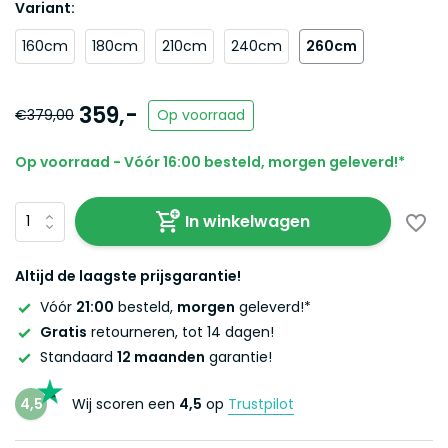
Variant:
160cm
180cm
210cm
240cm
260cm
359,-
€379,00
Op voorraad
Op voorraad - Vóór 16:00 besteld, morgen geleverd!*
In winkelwagen
Altijd de laagste prijsgarantie!
Vóór
21:00
besteld,
morgen
geleverd!*
Gratis
retourneren, tot 14 dagen!
Standaard
12 maanden
garantie!
4,5
Wij scoren een
4,5
op
Trustpilot