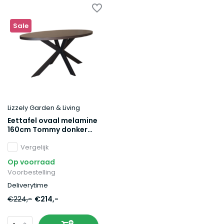
Sale
Lizzely Garden & Living
Eettafel ovaal melamine
160cm Tommy donker
walnoot ovale tafel
Vergelijk
Op voorraad
Voorbestelling
Deliverytime
€224,-
€214,-