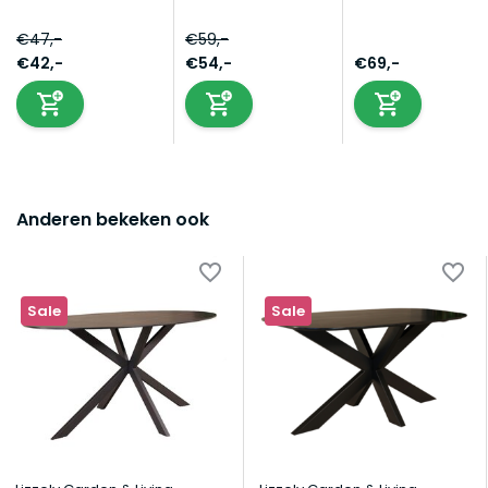
€47,-
€59,-
€42,-
€54,-
€69,-
Anderen bekeken ook
Sale
Sale