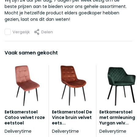
Wij zijn 24 uur per dag, 7 dagen per week bezig om de
beste prijzen aan te bieden voor ons gehele assortiment.
Mocht je hetzelfde product elders goedkoper hebben
gezien, laat ons dit dan weten!
Vergelijk
Delen
Vaak samen gekocht
Eetkamerstoel
Eetkamerstoel De
Eetkamerstoel
Catoo velvet roze
Vince bruin velvet
met armleuning
eetstoel
eets...
Yurgan velv...
Deliverytime
Deliverytime
Deliverytime