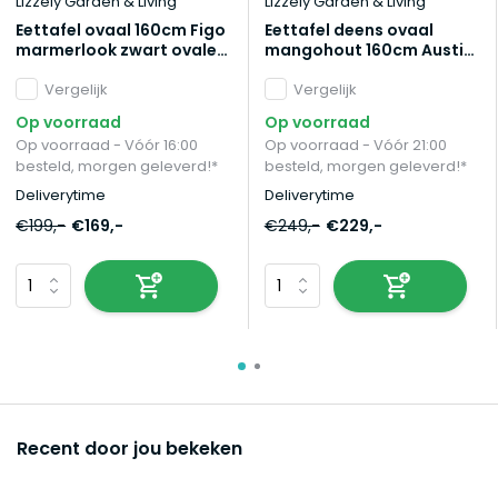
Lizzely Garden & Living
Lizzely Garden & Living
Eettafel ovaal 160cm Figo
Eettafel deens ovaal
marmerlook zwart ovale
mangohout 160cm Austin
tafel steen
zwart ovale tafel
Vergelijk
duurzaam mango
Vergelijk
eetkamertafel
Op voorraad
Op voorraad
Op voorraad - Vóór 16:00
Op voorraad - Vóór 21:00
besteld, morgen geleverd!*
besteld, morgen geleverd!*
Deliverytime
Deliverytime
€199,-
€169,-
€249,-
€229,-
Recent door jou bekeken