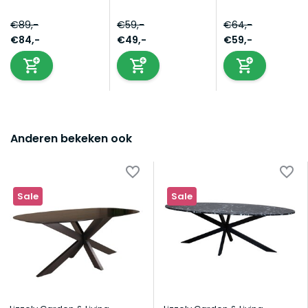
€89,-
€59,-
€64,-
€84,-
€49,-
€59,-
Anderen bekeken ook
Sale
Sale