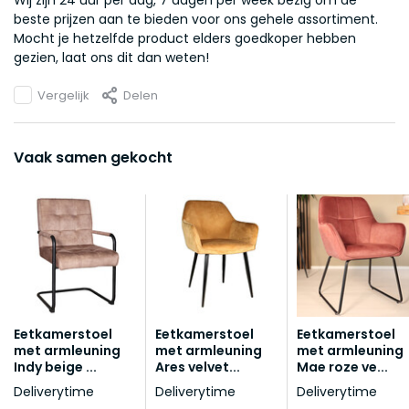
Wij zijn 24 uur per dag, 7 dagen per week bezig om de
beste prijzen aan te bieden voor ons gehele assortiment.
Mocht je hetzelfde product elders goedkoper hebben
gezien, laat ons dit dan weten!
Vergelijk
Delen
Vaak samen gekocht
Eetkamerstoel
Eetkamerstoel
Eetkamerstoel
met armleuning
met armleuning
met armleuning
Indy beige ...
Ares velvet...
Mae roze ve...
Deliverytime
Deliverytime
Deliverytime