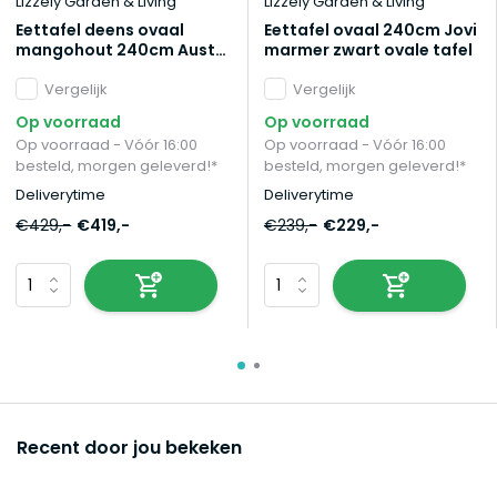
Lizzely Garden & Living
Lizzely Garden & Living
Eettafel deens ovaal
Eettafel ovaal 240cm Jovi
mangohout 240cm Austin
marmer zwart ovale tafel
zwart ovale tafel
duurzaam mango
Vergelijk
Vergelijk
eetkamertafel
Op voorraad
Op voorraad
Op voorraad - Vóór 16:00
Op voorraad - Vóór 16:00
besteld, morgen geleverd!*
besteld, morgen geleverd!*
Deliverytime
Deliverytime
€429,-
€419,-
€239,-
€229,-
Recent door jou bekeken