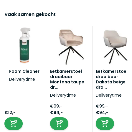
Vaak samen gekocht
Foam Cleaner
Eetkamerstoel
Eetkamerstoel
draaibaar
draaibaar
Deliverytime
Montana taupe
Dakota beige
dr...
dra...
Deliverytime
Deliverytime
€99,-
€99,-
€12,-
€94,-
€94,-