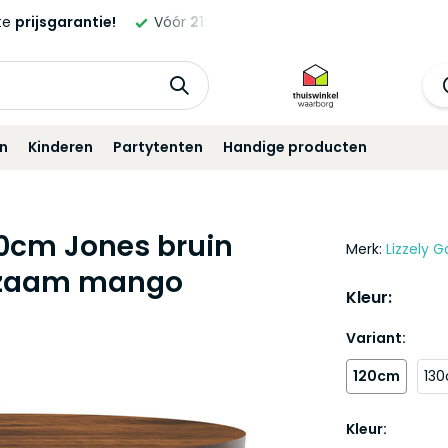
ld,
morgen
geleverd!*
Standaard
12 maanden
garantie!
in
Kinderen
Partytenten
Handige producten
20cm Jones bruin
Merk:
Lizzely G
urzaam mango
Kleur:
Variant:
120cm
13
Kleur: