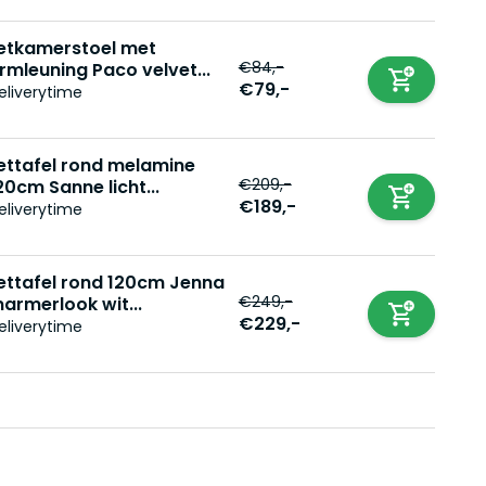
etkamerstoel met
€84,-
rmleuning Paco velvet...
€79,-
eliverytime
ettafel rond melamine
€209,-
20cm Sanne licht...
€189,-
eliverytime
ettafel rond 120cm Jenna
€249,-
armerlook wit...
€229,-
eliverytime