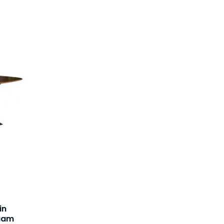
in
zaam