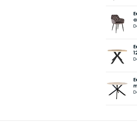
E
a
D
E
1
D
E
m
D