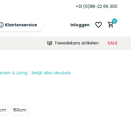
+31 (0)88-22 66 300
0
Klantenservice
Inloggen
Tweedekans artikelen
SALE
21:00
morgen
12 maanden
prijsgarantie!
arden & Living
Bekijk alles Meubels
Account aanmaken
Account aanmaken
0cm
150cm