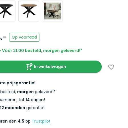
,-
Op voorraad
 Vóór 21:00 besteld, morgen geleverd!*
In winkelwagen
ste prijsgarantie!
besteld,
morgen
geleverd!*
urneren, tot 14 dagen!
12 maanden
garantie!
coren een
4,5
op
Trustpilot