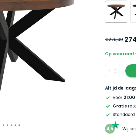
274
€279,00
Op voorraad -
Altijd de laag
Vóór
21:00
Gratis
reto
Standaard
4,5
Wij s