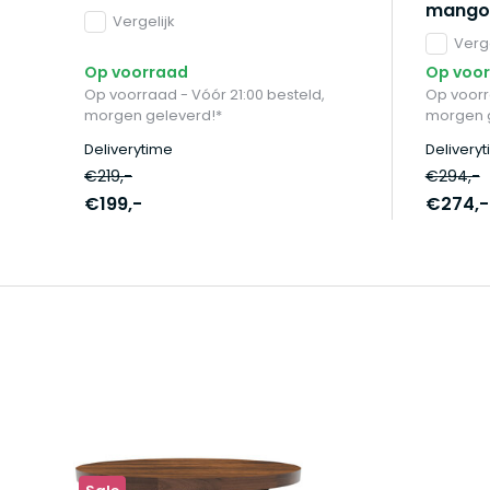
mango 
Vergelijk
Verge
Op voorraad
Op voo
Op voorraad - Vóór 21:00 besteld,
Op voorr
morgen geleverd!*
morgen g
Deliverytime
Delivery
€219,-
€294,-
€199,-
€274,-