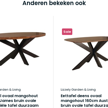
Anderen bekeken ook
Sale
arden & Living
Lizzely Garden & Living
el ovaal mangohout
Eettafel deens ovaal
James bruin ovale
mangohout 160cm Aust
iële tafel duurzaam
bruin ovale tafel duur