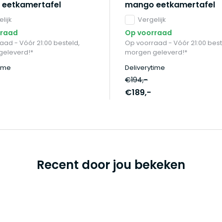
eetkamertafel
mango eetkamertafel
lijk
Vergelijk
rraad
Op voorraad
aad - Vóór 21:00 besteld,
Op voorraad - Vóór 21:00 best
eleverd!*
morgen geleverd!*
time
Deliverytime
€194,-
€189,-
Recent door jou bekeken