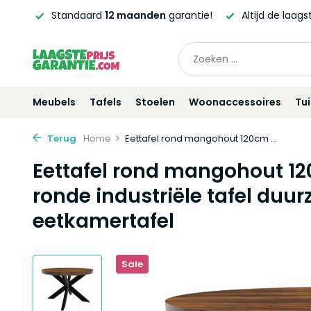
ntie!
Altijd de laagste
prijsgarantie!
Vóór
21:00
beste
Meubels
Tafels
Stoelen
Woonaccessoires
Tu
Terug
Home
Eettafel rond mangohout 120cm ...
Eettafel rond mangohout 1
ronde industriële tafel du
eetkamertafel
Sale