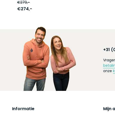
€279,-
€274,-
+31 (
Vragen
betali
onze
k
Informatie
Mijn 