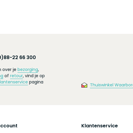
0)88-22 66 300
 over je
bezorging
,
ng
of
retour
, vind je op
lantenservice
pagina
Thuiswinkel Waarbor
account
Klantenservice