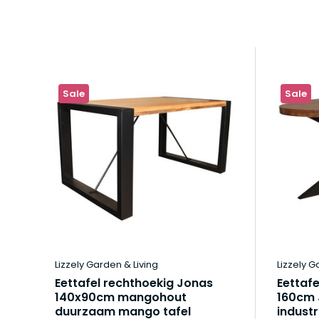
Sale
Sale
Lizzely Garden & Living
Lizzely G
Eettafel rechthoekig Jonas
Eettaf
140x90cm mangohout
160cm 
duurzaam mango tafel
industr