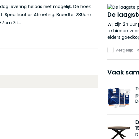
ag levering helaas niet mogelijk. De hoek
De laagst
at. Specificaties Afmeting: Breedte: 280cm
7cm Zit...
Wij zijn 24 uu
te bieden voor
elders goedkop
Vergelijk
Vaak sam
T
p
D
E
1
D