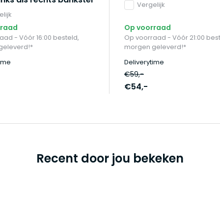
Vergelijk
lijk
rraad
Op voorraad
aad - Vóór 16:00 besteld,
Op voorraad - Vóór 21:00 best
geleverd!*
morgen geleverd!*
time
Deliverytime
€59,-
€54,-
Recent door jou bekeken