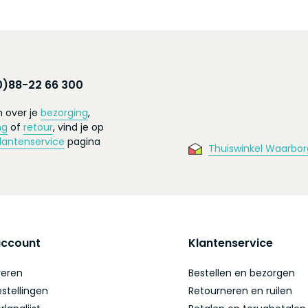
0)88-22 66 300
 over je
bezorging
,
ng
of
retour
, vind je op
lantenservice
pagina
Thuiswinkel Waarbor
account
Klantenservice
reren
Bestellen en bezorgen
estellingen
Retourneren en ruilen