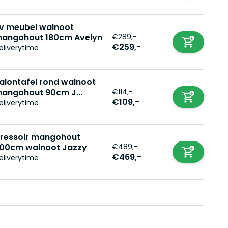
v meubel walnoot
€289,-
angohout 180cm Avelyn
€259,-
eliverytime
alontafel rond walnoot
€114,-
angohout 90cm J...
€109,-
eliverytime
ressoir mangohout
€489,-
00cm walnoot Jazzy
€469,-
eliverytime