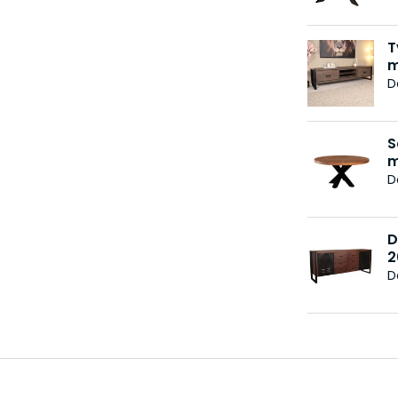
T
m
D
S
m
D
D
2
D