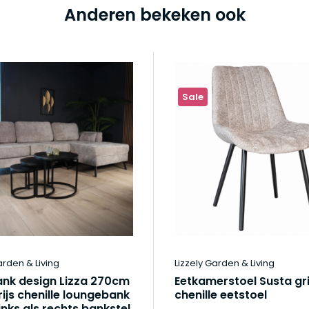
Anderen bekeken ook
Sale
arden & Living
Lizzely Garden & Living
nk design Lizza 270cm
Eetkamerstoel Susta gri
ijs chenille loungebank
chenille eetstoel
inks als rechts bankstel