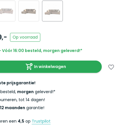
9,-
Op voorraad
 Vóór 16:00 besteld, morgen geleverd!*
In winkelwagen
ste prijsgarantie!
besteld,
morgen
geleverd!*
urneren, tot 14 dagen!
12 maanden
garantie!
coren een
4,5
op
Trustpilot