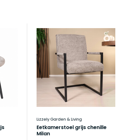
Lizzely Garden & Living
Liz
js
Eetkamerstoel grijs chenille
Ee
Milan
Ca