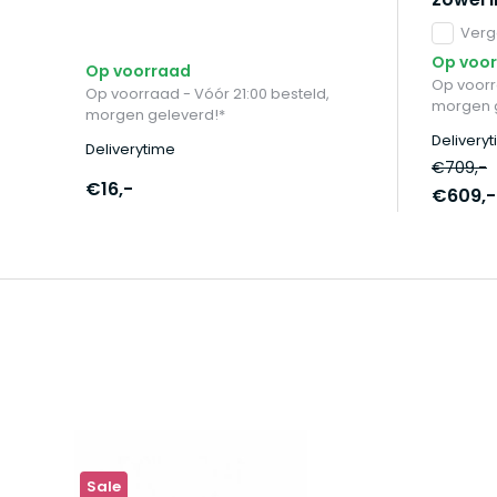
Verge
Op voo
Op voorraad
Op voorr
Op voorraad - Vóór 21:00 besteld,
morgen 
morgen geleverd!*
Delivery
Deliverytime
€709,-
€16,-
€609,-
Sale