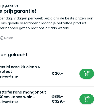
e prijsgarantie!
r per dag, 7 dagen per week bezig om de beste prijzen aan
 ons gehele assortiment. Mocht je hetzelfde product
er hebben gezien, laat ons dit dan weten!
Delen
en gekocht
extiel care kit clean &
rotect
€30,-
eliverytime
ettafel rond mangohout
€339,-
50cm Jones waln...
€329,-
eliverytime