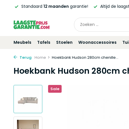
ntie!
Altijd de laagste
prijsgarantie!
Vóór
21:00
beste
Meubels
Tafels
Stoelen
Woonaccessoires
Tu
Terug
Home
Hoekbank Hudson 280cm chenille...
Hoekbank Hudson 280cm chen
Sale