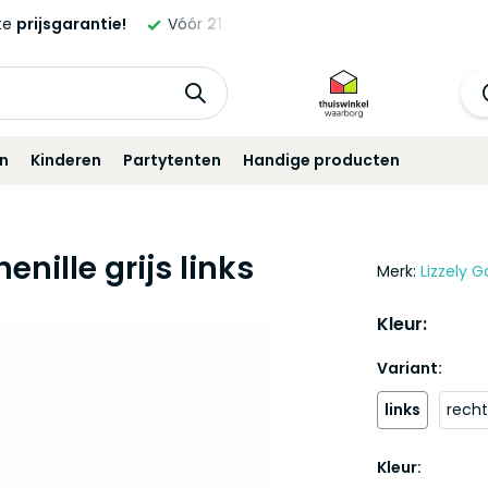
ld,
morgen
geleverd!*
Standaard
12 maanden
garantie!
in
Kinderen
Partytenten
Handige producten
ille grijs links
Merk:
Lizzely G
Kleur:
Variant:
links
recht
Kleur: