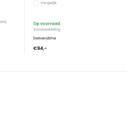
Vergelijk
Op
eld,
Op voorraad
Op
Voorbestelling
mo
Deliverytime
De
€94,-
€9