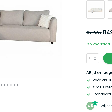
84
€949,00
Op voorraad -
Altijd de laag
Vóór
21:00
Gratis
reto
Standaard
4,5
Wij s