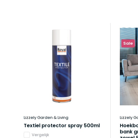
Sale
Lizzely Garden & Living
Lizzely G
Textiel protector spray 500ml
Hoekba
bank gr
Vergelijk
zowel l