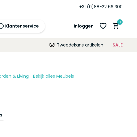
+31 (0)88-22 66 300
0
Klantenservice
Inloggen
Tweedekans artikelen
SALE
21:00
morgen
12 maanden
prijsgarantie!
arden & Living
Bekijk alles Meubels
Account aanmaken
Account aanmaken
s