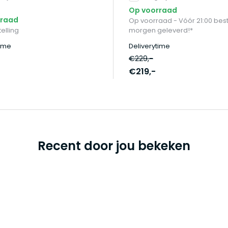
Op voorraad
rraad
Op voorraad - Vóór 21:00 best
elling
morgen geleverd!*
time
Deliverytime
€229,-
€219,-
Recent door jou bekeken