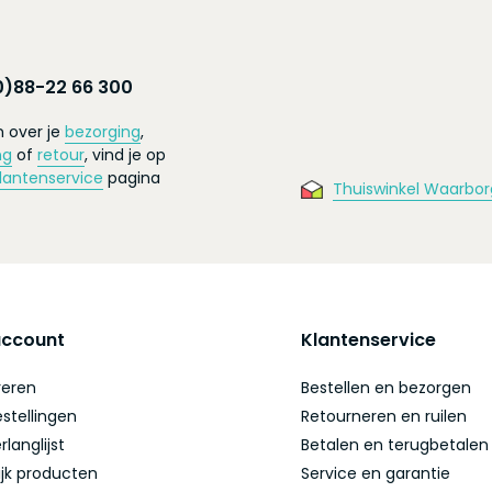
0)88-22 66 300
 over je
bezorging
,
ng
of
retour
, vind je op
lantenservice
pagina
Thuiswinkel Waarbor
account
Klantenservice
reren
Bestellen en bezorgen
estellingen
Retourneren en ruilen
rlanglijst
Betalen en terugbetalen
ijk producten
Service en garantie