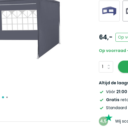
64,-
Op v
Op voorraad -
Altijd de laag
Vóór
21:00
Gratis
reto
Standaard
4,5
Wij s