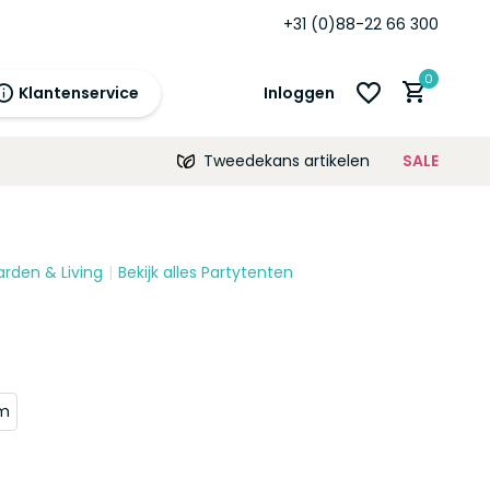
+31 (0)88-22 66 300
0
Klantenservice
Inloggen
Tweedekans artikelen
SALE
21:00
morgen
12 maanden
prijsgarantie!
arden & Living
Bekijk alles Partytenten
Account aanmaken
Account aanmaken
m