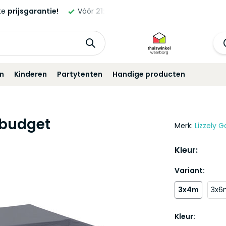
ld,
morgen
geleverd!*
Standaard
12 maanden
garantie!
in
Kinderen
Partytenten
Handige producten
 budget
Merk:
Lizzely G
Kleur:
Variant:
3x4m
3x6
Kleur: