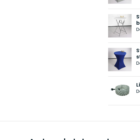
S
b
D
S
s
D
L
D