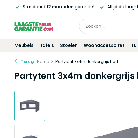
ntie!
Altijd de laagste
prijsgarantie!
Vóór
21:00
beste
Meubels
Tafels
Stoelen
Woonaccessoires
Tu
Terug
Home
Partytent 3x4m donkergrijs bud...
Partytent 3x4m donkergrijs