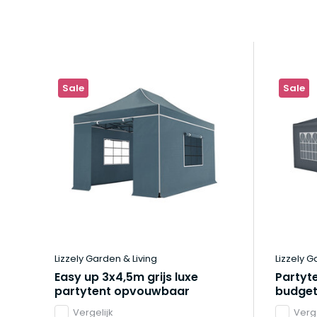
Sale
Sale
Lizzely Garden & Living
Lizzely G
Easy up 3x4,5m grijs luxe
Partyt
partytent opvouwbaar
budge
Vergelijk
Verge