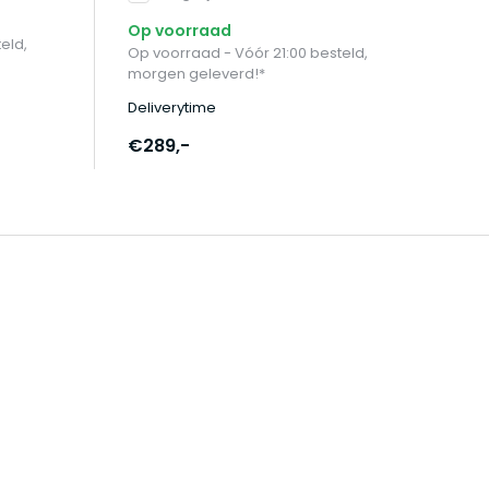
Op
Op voorraad
eld,
Op
Op voorraad - Vóór 21:00 besteld,
mo
morgen geleverd!*
De
Deliverytime
€3
€289,-
€3