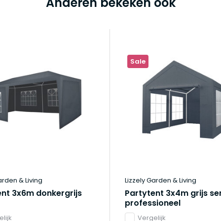
Anderen bekeken ook
Sale
arden & Living
Lizzely Garden & Living
ent 3x6m donkergrijs
Partytent 3x4m grijs se
t
professioneel
lijk
Vergelijk