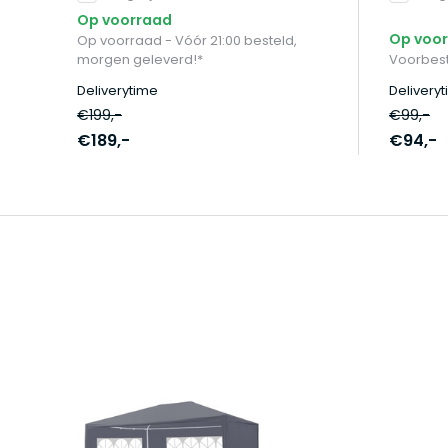
Op voorraad
Op voo
Op voorraad - Vóór 21:00 besteld,
morgen geleverd!*
Voorbest
Deliverytime
Delivery
€199,-
€99,-
€189,-
€94,-