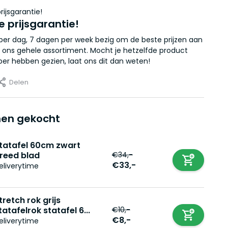
e prijsgarantie!
r per dag, 7 dagen per week bezig om de beste prijzen aan
 ons gehele assortiment. Mocht je hetzelfde product
er hebben gezien, laat ons dit dan weten!
Delen
en gekocht
tatafel 60cm zwart
€34,-
reed blad
€33,-
eliverytime
tretch rok grijs
€10,-
tatafelrok statafel 6...
€8,-
eliverytime