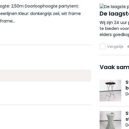
oogte: 2,50m Doorloophoogte partytent:
De laagst
erlijnen Kleur: donkergrijs zeil, wit frame
frame...
Wij zijn 24 uu
te bieden voor
elders goedkop
Vergelijk
Vaak sam
S
b
D
S
s
D