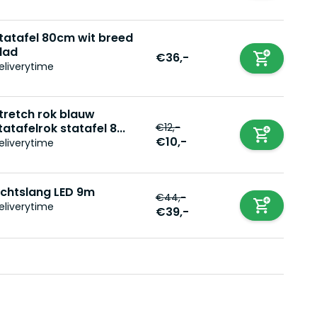
tatafel 80cm wit breed
lad
€36,-
eliverytime
tretch rok blauw
€12,-
tatafelrok statafel 8...
€10,-
eliverytime
ichtslang LED 9m
€44,-
eliverytime
€39,-