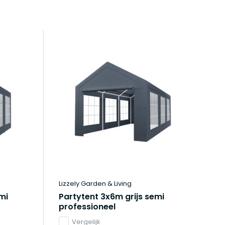
S
Lizzely Garden & Living
Liz
mi
Partytent 3x6m grijs semi
Pa
professioneel
pr
Vergelijk