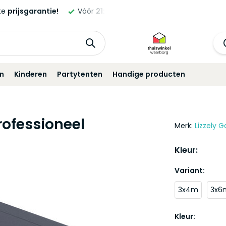
ld,
morgen
geleverd!*
Standaard
12 maanden
garantie!
in
Kinderen
Partytenten
Handige producten
rofessioneel
Merk:
Lizzely G
Kleur:
Variant:
3x4m
3x6
Kleur: