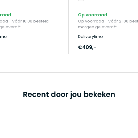
rraad
Op voorraad
aad - Vóór 16:00 besteld,
Op voorraad - Vóór 21:00 best
geleverd!*
morgen geleverd!*
time
Deliverytime
€409,-
Recent door jou bekeken