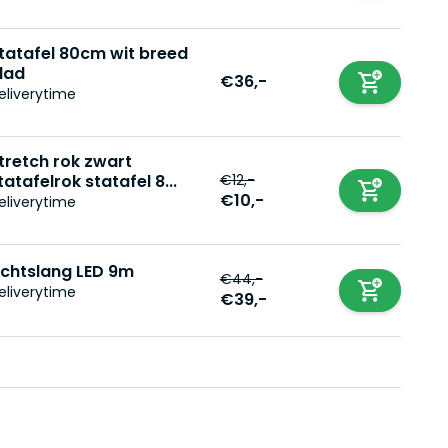
tatafel 80cm wit breed
lad
€36,-
eliverytime
tretch rok zwart
€12,-
tatafelrok statafel 8...
€10,-
eliverytime
ichtslang LED 9m
€44,-
eliverytime
€39,-