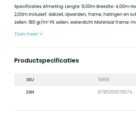
Specificaties Afmeting: Lengte: 6,00m Breedte: 4,00m H
2,00m Inclusief: dakzeil, zijwanden, frame, haringen en sche
zeilen: 180 gr/m² PE zeilen, waterdicht Materiaal frame: me
Toon meer
Productspecificaties
SKU
15858
EAN
8785255978374