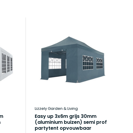
S
Lizzely Garden & Living
Liz
um
Easy up 3x6m grijs 30mm
Ea
n
(aluminium buizen) semi prof
(a
partytent opvouwbaar
p