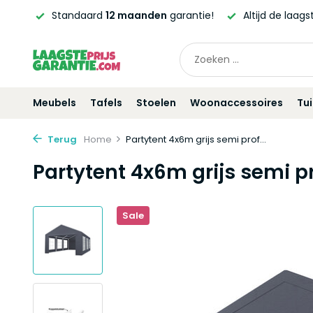
ntie!
Altijd de laagste
prijsgarantie!
Vóór
21:00
beste
Meubels
Tafels
Stoelen
Woonaccessoires
Tu
Terug
Home
Partytent 4x6m grijs semi prof...
Partytent 4x6m grijs semi p
Sale