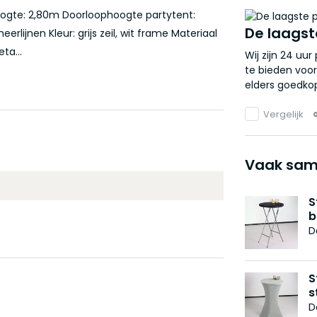
oogte: 2,80m Doorloophoogte partytent:
De laagst
erlijnen Kleur: grijs zeil, wit frame Materiaal
ta...
Wij zijn 24 uu
te bieden voor
elders goedkop
Vergelijk
Vaak sam
S
b
D
S
s
D