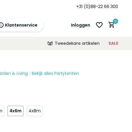
+31 (0)88-22 66 300
0
Klantenservice
Inloggen
Tweedekans artikelen
SALE
21:00
morgen
12 maanden
prijsgarantie!
arden & Living
Bekijk alles Partytenten
Account aanmaken
Account aanmaken
m
4x6m
4x8m