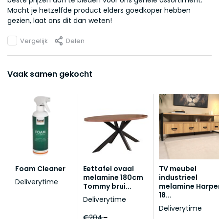
beste prijzen aan te bieden voor ons gehele assortiment.
Mocht je hetzelfde product elders goedkoper hebben
gezien, laat ons dit dan weten!
Vergelijk
Delen
Vaak samen gekocht
Foam Cleaner
Eettafel ovaal
TV meubel
melamine 180cm
industrieel
Deliverytime
Tommy brui...
melamine Harpe
18...
Deliverytime
Deliverytime
€204,-