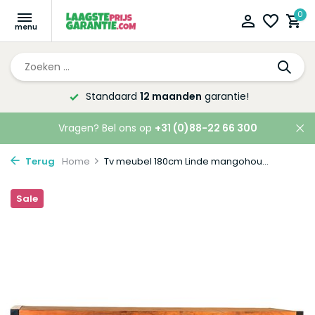
0
Altijd de laagste
prijsgarantie!
Vragen? Bel ons op
+31 (0)88-22 66 300
Terug
Home
Tv meubel 180cm Linde mangohou...
Sale