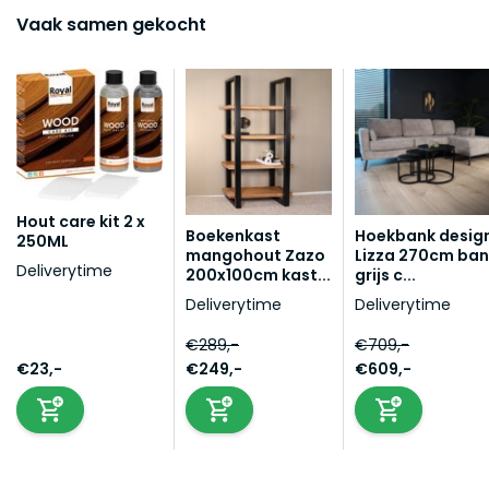
Vaak samen gekocht
Hout care kit 2 x
Boekenkast
Hoekbank desig
250ML
mangohout Zazo
Lizza 270cm ban
Deliverytime
200x100cm kast...
grijs c...
Deliverytime
Deliverytime
€289,-
€709,-
€23,-
€249,-
€609,-