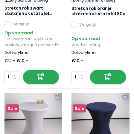
Lizzely Garden & Living
Lizzely Garden & Living
Stretch rok zwart
Stretch rok oranje
statafelrok statafel
statafelrok statafel 80cm
80cm statafelhoes
statafelhoes
Vergelijk
Vergelijk
Op voorraad
Op voorraad
Op voorraad - Vóór 21:00
besteld, morgen geleverd!*
Voorbestelling
Deliverytime
Deliverytime
€12,-
€10,-
€10,-
Sale
Sale