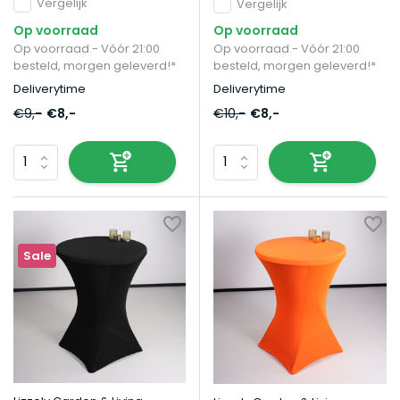
Vergelijk
Vergelijk
Op voorraad
Op voorraad
Op voorraad - Vóór 21:00
Op voorraad - Vóór 21:00
besteld, morgen geleverd!*
besteld, morgen geleverd!*
Deliverytime
Deliverytime
€9,-
€8,-
€10,-
€8,-
Sale