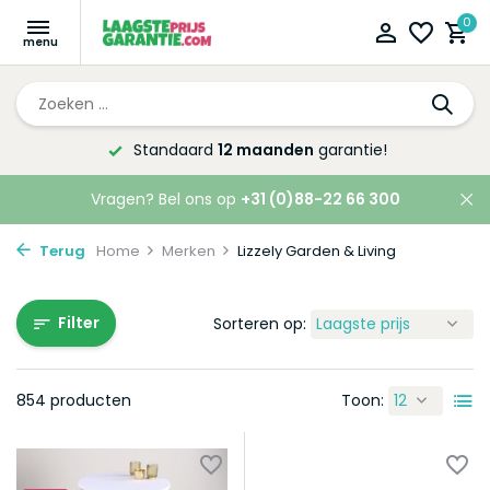
0
anden
garantie!
Altijd de laagste
pr
Vragen? Bel ons op
+31 (0)88-22 66 300
Terug
Home
Merken
Lizzely Garden & Living
Filter
Sorteren op:
854 producten
Toon: