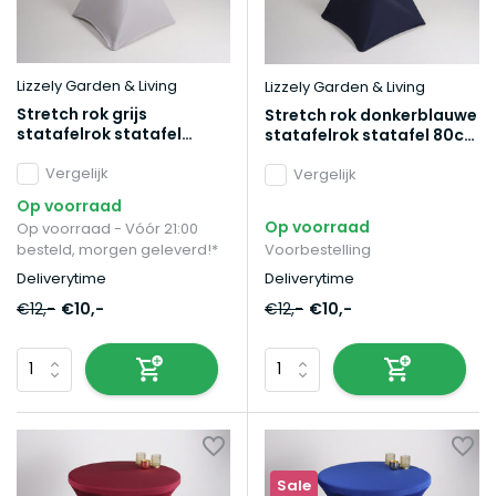
Lizzely Garden & Living
Lizzely Garden & Living
Stretch rok grijs
Stretch rok donkerblauwe
statafelrok statafel
statafelrok statafel 80cm
80cm statafelhoes
statafelhoes
Vergelijk
Vergelijk
Op voorraad
Op voorraad
Op voorraad - Vóór 21:00
besteld, morgen geleverd!*
Voorbestelling
Deliverytime
Deliverytime
€12,-
€10,-
€12,-
€10,-
Sale