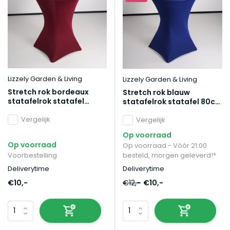
Lizzely Garden & Living
Lizzely Garden & Living
Stretch rok bordeaux
Stretch rok blauw
statafelrok statafel
statafelrok statafel 80cm
80cm statafelhoes
statafelhoes
Vergelijk
Vergelijk
Op voorraad
Op voorraad
Op voorraad - Vóór 21:00
Voorbestelling
besteld, morgen geleverd!*
Deliverytime
Deliverytime
€10,-
€12,-
€10,-