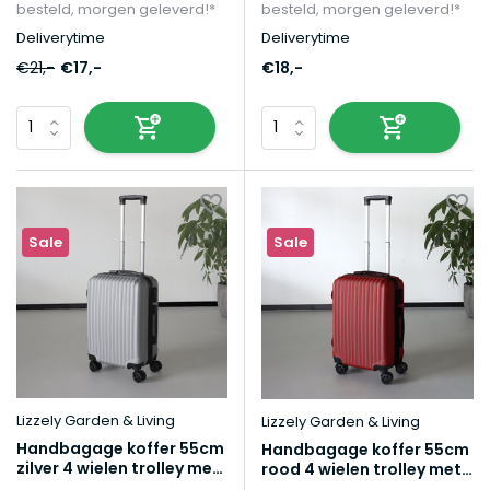
besteld, morgen geleverd!*
besteld, morgen geleverd!*
Deliverytime
Deliverytime
€21,-
€17,-
€18,-
Sale
Sale
Lizzely Garden & Living
Lizzely Garden & Living
Handbagage koffer 55cm
Handbagage koffer 55cm
zilver 4 wielen trolley met
rood 4 wielen trolley met
pin slot reiskoffer
pin slot reiskoffer