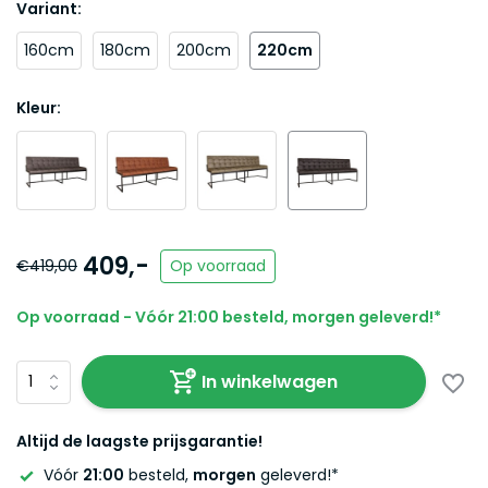
Variant:
160cm
180cm
200cm
220cm
Kleur:
409,-
€419,00
Op voorraad
Op voorraad - Vóór 21:00 besteld, morgen geleverd!*
In winkelwagen
Altijd de laagste prijsgarantie!
Vóór
21:00
besteld,
morgen
geleverd!*