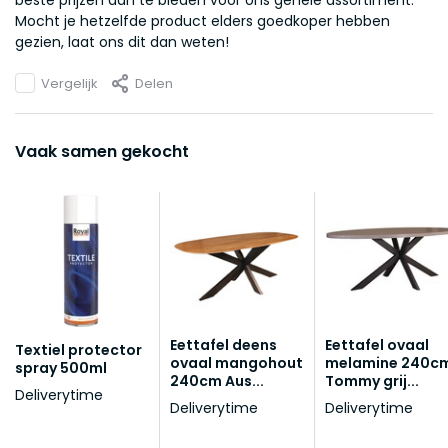
beste prijzen aan te bieden voor ons gehele assortiment.
Mocht je hetzelfde product elders goedkoper hebben
gezien, laat ons dit dan weten!
Vergelijk
Delen
Vaak samen gekocht
Eettafel deens
Eettafel ovaal
Textiel protector
ovaal mangohout
melamine 240c
spray 500ml
240cm Aus...
Tommy grij...
Deliverytime
Deliverytime
Deliverytime