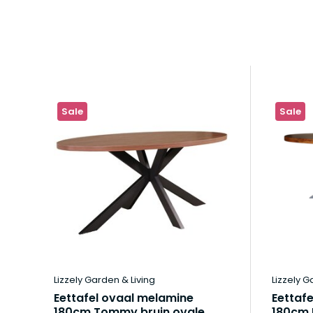
Sale
Sale
Lizzely Garden & Living
Lizzely G
Eettafel ovaal melamine
Eettaf
180cm Tommy bruin ovale
180cm L