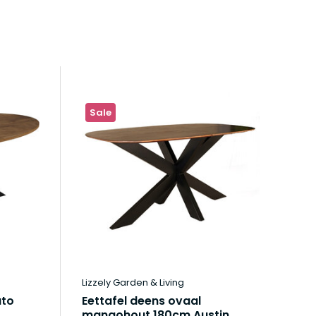
Sale
Lizzely Garden & Living
ato
Eettafel deens ovaal
mangohout 180cm Austin