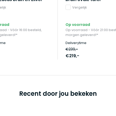
lijk
Vergelijk
rraad
Op voorraad
aad - Vóór 16:00 besteld,
Op voorraad - Vóór 21:00 best
geleverd!*
morgen geleverd!*
time
Deliverytime
€239,-
€219,-
Recent door jou bekeken