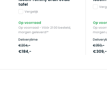
tafel
Verge
Vergelijk
Op voorraad
Op voo
Op voorraad - Vóór 21:00 besteld,
Op voorr
morgen geleverd!*
morgen 
Deliverytime
Delivery
€204,-
€359,-
€184,-
€309,-