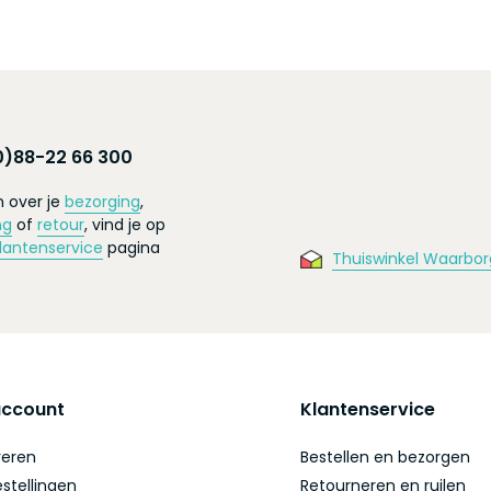
0)88-22 66 300
 over je
bezorging
,
ng
of
retour
, vind je op
lantenservice
pagina
Thuiswinkel Waarbor
account
Klantenservice
reren
Bestellen en bezorgen
estellingen
Retourneren en ruilen