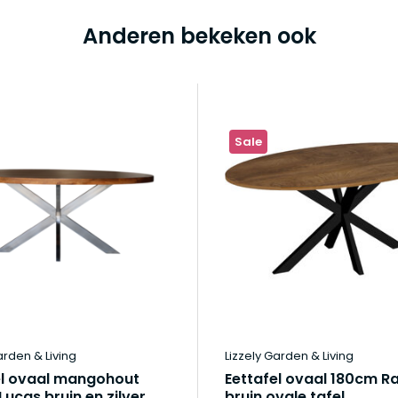
Anderen bekeken ook
Sale
arden & Living
Lizzely Garden & Living
el ovaal mangohout
Eettafel ovaal 180cm R
ucas bruin en zilver
bruin ovale tafel