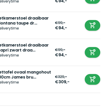
€94,-
eliverytime
etkamerstoel draaibaar
€99,-
ontana taupe dr...
€94,-
eliverytime
etkamerstoel draaibaar
€99,-
apri zwart draa...
€94,-
eliverytime
ettafel ovaal mangohout
€329,-
80cm James bru...
€309,-
eliverytime