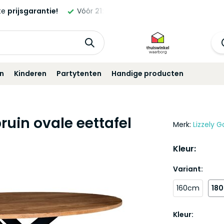
ld,
morgen
geleverd!*
Standaard
12 maanden
garantie!
in
Kinderen
Partytenten
Handige producten
ruin ovale eettafel
Merk:
Lizzely G
Kleur:
Variant:
160cm
18
Kleur: