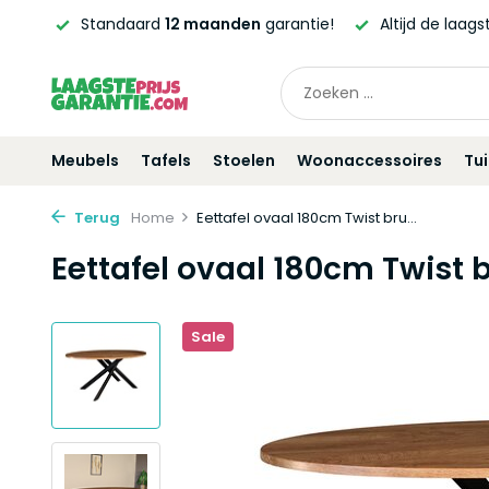
ntie!
Altijd de laagste
prijsgarantie!
Vóór
21:00
beste
Meubels
Tafels
Stoelen
Woonaccessoires
Tu
Terug
Home
Eettafel ovaal 180cm Twist bru...
Eettafel ovaal 180cm Twist b
Sale