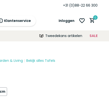
+31 (0)88-22 66 300
0
Klantenservice
Inloggen
Tweedekans artikelen
SALE
21:00
morgen
12 maanden
prijsgarantie!
arden & Living
Bekijk alles Tafels
Account aanmaken
Account aanmaken
0cm