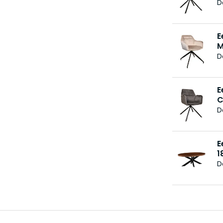
D
E
M
D
E
C
D
E
1
D