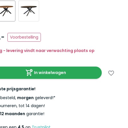
,-
Voorbestelling
g - levering vindt naar verwachting plaats op
In winkelwagen
ste prijsgarantie!
besteld,
morgen
geleverd!*
urneren, tot 14 dagen!
12 maanden
garantie!
coren een
4,5
op
Trustpilot